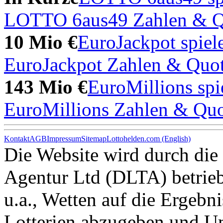
LOTTO 6aus49 Zahlen & Q
10 Mio €
EuroJackpot spiel
EuroJackpot Zahlen & Quo
143 Mio €
EuroMillions spi
EuroMillions Zahlen & Qu
Kontakt
AGB
Impressum
Sitemap
Lottohelden.com (English)
Die Website wird durch die
Agentur Ltd (DLTA) betrieb
u.a., Wetten auf die Ergebni
Lotterien abzugeben und 