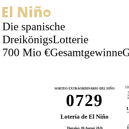
Die spanische
DreikönigsLotterie
700 Mio €
Gesamtgewinne
G
10
SORTEO EXTRAORDINARIO DEL NIÑO
0
7
2
9
S
1
B
Lotería de El Niño
P
1
Thursday, 06 August 2026