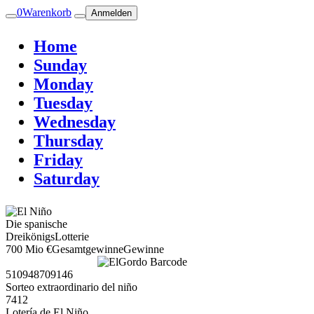
0
Warenkorb
Anmelden
Home
Sunday
Monday
Tuesday
Wednesday
Thursday
Friday
Saturday
Die spanische
DreikönigsLotterie
700 Mio €
Gesamtgewinne
Gewinne
510948709146
Sorteo extraordinario del niño
7
4
1
2
Lotería de El Niño