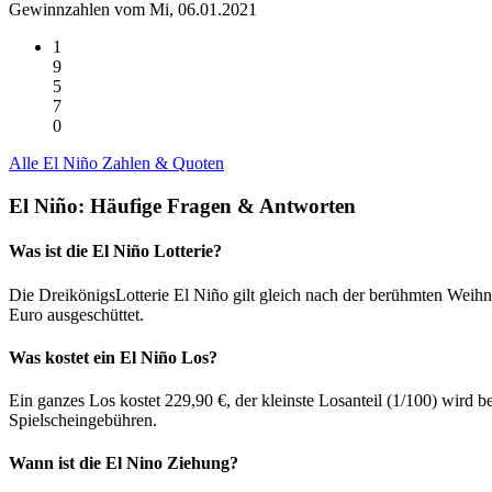
Gewinnzahlen vom Mi, 06.01.2021
1
9
5
7
0
Alle El Niño Zahlen & Quoten
El Niño: Häufige Fragen & Antworten
Was ist die El Niño Lotterie?
Die DreikönigsLotterie El Niño gilt gleich nach der berühmten Weih
Euro ausgeschüttet.
Was kostet ein El Niño Los?
Ein ganzes Los kostet 229,90 €, der kleinste Losanteil (1/100) wird b
Spielscheingebühren.
Wann ist die El Nino Ziehung?