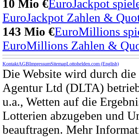
10 Mio €
EuroJackpot spiel
EuroJackpot Zahlen & Quo
143 Mio €
EuroMillions spi
EuroMillions Zahlen & Qu
Kontakt
AGB
Impressum
Sitemap
Lottohelden.com (English)
Die Website wird durch die
Agentur Ltd (DLTA) betrieb
u.a., Wetten auf die Ergebni
Lotterien abzugeben und 
beauftragen. Mehr Informat