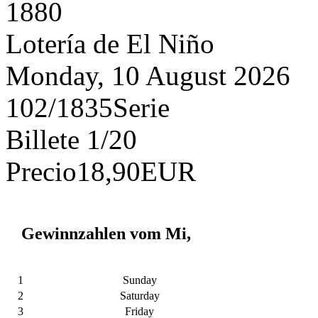
1
8
8
0
Lotería de El Niño
Monday, 10 August 2026
102/18
35
Serie
Billete
1/20
Precio
18,90
EUR
Gewinnzahlen vom Mi,
1
Sunday
2
Saturday
3
Friday