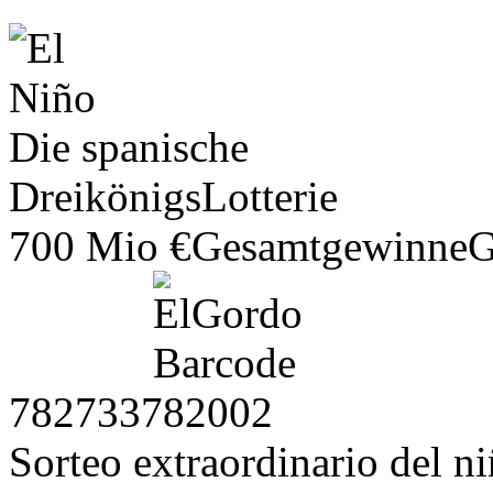
Die spanische
DreikönigsLotterie
700 Mio €
Gesamtgewinne
G
782733782002
Sorteo extraordinario del n